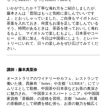
いかがでしたか？丁寧な淹れ方をご紹介しましたが、
藤本さんは「普段はもっと気軽に楽しんでいいです
よ」とおっしゃっていました。ご自身もマイボトルに
茶葉を入れておき、何度もお湯を足して楽しんでいる
そう。時間があるときは、茶器を使っておいしく淹れ
るもよし、マイボトルで楽しむもよし。日本茶やコー
ヒー、紅茶に加え、今日は中国茶にしよう、とレパー
トリーにいれて、日々の楽しみをぜひ広げてみてくだ
さい。
講師：藤本真梨奈
オーストラリアのワイナリーやカフェ、レストランで
働いた後、西麻布「Series」や京都「LURRA°」にてソ
ムリエとして勤務。中国茶や日本茶などお茶の奥深さ
に魅力され、「中国茶エキスパート シニア」や中国国
家資格「茶藝師」の資格を習得。京都「hakubi」所属
の茶藝師として研鑽を積む傍ら、お茶の魅力を幅広く