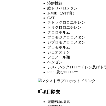
溶解性鉛
総トリハロメタン
2-MIB（かび臭）
CAT
テトラクロロエチレン
トリクロロエチレン
クロロホルム
ブロモジクロロメタン
ジブロモクロロメタン
ブロモホルム
ジェオスミン
フェノール類
ベンゼン
シス-1,2-ジクロロエチレン及びト
PFOS及びPFOA**
*
8
項目除去
遊離残留塩素