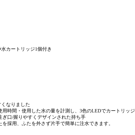
浄水カートリッジ1個付き
すくなりました
使用時間・使用した水の量を計測し、3色のLEDでカートリッ
注ぎ口/握りやすくデザインされた持ち手
たを採用、ふたを外さず片手で簡単に注水できます。