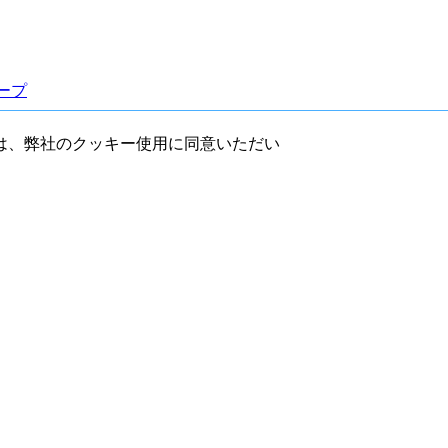
ループ
には、弊社のクッキー使用に同意いただい