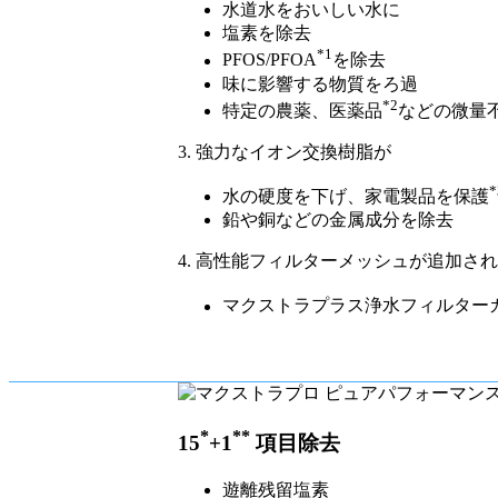
水道水をおいしい水に
塩素を除去
*1
PFOS/PFOA
を除去
味に影響する物質をろ過
*2
特定の農薬、医薬品
などの微量
3. 強力なイオン交換樹脂が
*
水の硬度を下げ、家電製品を保護
鉛や銅などの金属成分を除去
4. 高性能フィルターメッシュが追加され
マクストラプラス浄水フィルター
*
**
15
+1
項目除去
遊離残留塩素