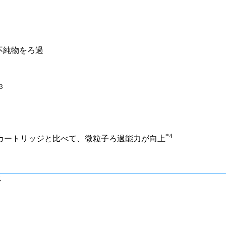
不純物をろ過
3
*4
カートリッジと比べて、微粒子ろ過能力が向上