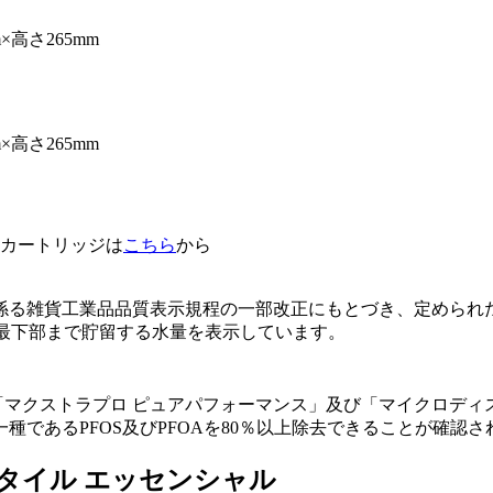
×高さ265mm
×高さ265mm
水カートリッジは
こちら
から
示法に係る雑貨工業品品質表示規程の一部改正にもとづき、定めら
の最下部まで貯留する水量を表示しています。
「マクストラプロ ピュアパフォーマンス」及び「マイクロディ
の一種であるPFOS及びPFOAを80％以上除去できることが確認
スタイル エッセンシャル