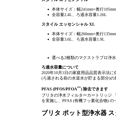
本体サイズ：幅241mm×奥行105mm
全容量2.4L、ろ過水容量1.26L
スタイル エッセンシャル XL
本体サイズ：幅260mm×奥行135mm
全容量3.6L、ろ過水容量1.9L
選べる2種類のマクストラプロ浄
ろ過水容量について
2020年10月1日の家庭用品品質表
(ろ過される前の水道水が貯まる部分)
**
PFAS (PFOS/PFOA
) 除去できます
ブリタの浄水フィルターカートリッジ 
を実施し、PFAS (有機フッ素化合物) 
ブリタ ポット型浄水器 