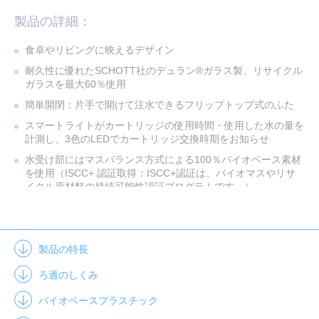
製品の詳細：
食卓やリビングに映えるデザイン
耐久性に優れたSCHOTT社のデュラン®ガラス製、リサイクル
ガラスを最大60％使用
簡単開閉：片手で開けて注水できるフリップトップ式のふた
スマートライトがカートリッジの使用時間・使用した水の量を
計測し、3色のLEDでカートリッジ交換時期をお知らせ
水受け部にはマスバランス方式による100％バイオベース素材
を使用（ISCC+ 認証取得：ISCC+認証は、バイオマスやリサ
イクル原材料の持続可能性認証プログラムです。）
付属のマクストラプロ ピュアパフォーマンス フィルターカー
トリッジには、バイオベース素材を50％使用
ろ過した水は塩素を除去しているため24時間以内に使い切っ
製品の特長
てください。ろ過した水で作った氷も、24時間以内に使い切
ってください
ろ過のしくみ
本体サイズ：
幅193mm×
奥行138mm×
高さ277mm
バイオベースプラスチック
全容量2.5L、ろ過水容量1.23L