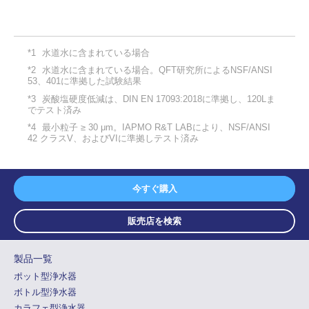
*1
水道水に含まれている場合
*2
水道水に含まれている場合。QFT研究所によるNSF/ANSI
53、401に準拠した試験結果
*3
炭酸塩硬度低減は、DIN EN 17093:2018に準拠し、120Lま
でテスト済み
*4
最小粒子 ≥ 30 μm。IAPMO R&T LABにより、NSF/ANSI
42 クラスV、およびVIに準拠しテスト済み
今すぐ購入
販売店を検索
製品一覧
ポット型浄水器
ボトル型浄水器
カラフェ型浄水器