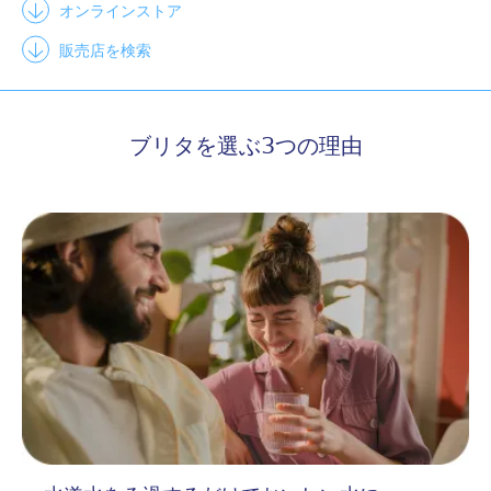
オンラインストア
**
PFAS (PFOS/PFOA
) 除去できます
ブリタの浄水フィルターカートリッジ 「マクストラプロ ピュア
販売店を検索
**
パフォーマンス」及び「マイクロディスク」は、
JWPAS B.210
基準でテストを実施し、PFAS (有機フッ素化合物) の一種である
PFOS及びPFOAを80％以上除去できることが確認されました。
ブリタを選ぶ3つの理由