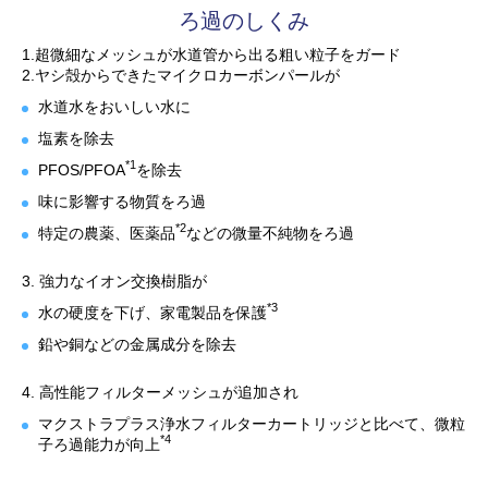
ろ過のしくみ
1.超微細なメッシュが水道管から出る粗い粒子をガード
2.ヤシ殻からできたマイクロカーボンパールが
水道水をおいしい水に
塩素を除去
*1
PFOS/PFOA
を除去
味に影響する物質をろ過
*2
特定の農薬、医薬品
などの微量不純物をろ過
3. 強力なイオン交換樹脂が
*3
水の硬度を下げ、家電製品を保護
鉛や銅などの金属成分を除去
4. 高性能フィルターメッシュが追加され
マクストラプラス浄水フィルターカートリッジと比べて、微粒
*4
子ろ過能力が向上