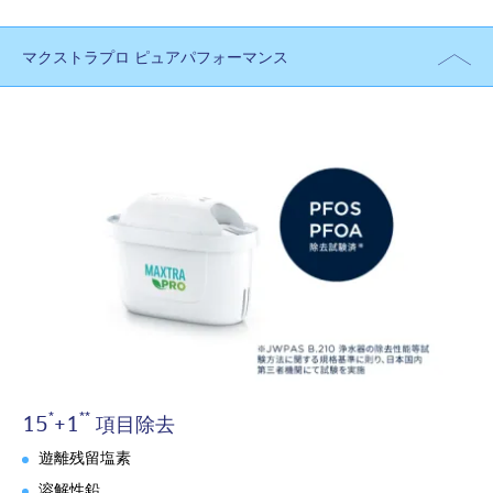
マクストラプロ ピュアパフォーマンス
*
**
15
+1
項目除去
遊離残留塩素
溶解性鉛