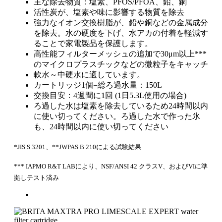
主な除去物質：塩素、PFOS/PFOA、鉛、銅
活性炭が、塩素や味に影響する物質を除去
強力なイオン交換樹脂が、鉛や銅などの金属成分
を除去。水の硬度を下げ、水アカの付着を軽減す
ることで家電製品を保護します。
高性能フィルターメッシュの追加で30μm以上***
のマイクロプラスチックなどの微粒子をキャッチ
軟水～中硬水に適しています。
カートリッジ1個=総ろ過水量：150L
交換目安：4週間に1回 (1日5.3L使用の場合)
ろ過した水は塩素を除去しているため24時間以内
に使い切ってください。ろ過した水で作った氷
も、24時間以内に使い切ってください
*JIS S 3201、**JWPAS B 210による試験結果
*** IAPMO R&T LABにより、NSF/ANSI 42 クラスV、およびVIに準
拠しテスト済み