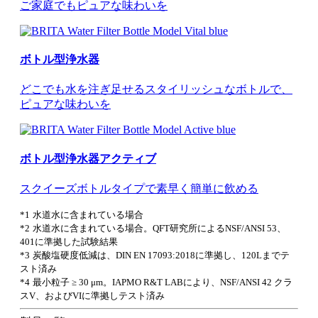
ご家庭でもピュアな味わいを
ボトル型浄水器
どこでも水を注ぎ足せるスタイリッシュなボトルで、
ピュアな味わいを
ボトル型浄水器アクティブ
スクイーズボトルタイプで素早く簡単に飲める
*1
水道水に含まれている場合
*2
水道水に含まれている場合。QFT研究所によるNSF/ANSI 53、
401に準拠した試験結果
*3
炭酸塩硬度低減は、DIN EN 17093:2018に準拠し、120Lまでテ
スト済み
*4
最小粒子 ≥ 30 μm。IAPMO R&T LABにより、NSF/ANSI 42 クラ
スV、およびVIに準拠しテスト済み