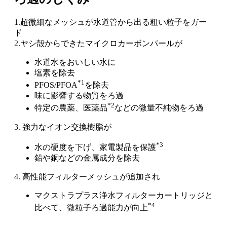
1.超微細なメッシュが水道管から出る粗い粒子をガー
ド
2.ヤシ殻からできたマイクロカーボンパールが
水道水をおいしい水に
塩素を除去
*1
PFOS/PFOA
を除去
味に影響する物質をろ過
*2
特定の農薬、医薬品
などの微量不純物をろ過
3. 強力なイオン交換樹脂が
*3
水の硬度を下げ、家電製品を保護
鉛や銅などの金属成分を除去
4. 高性能フィルターメッシュが追加され
マクストラプラス浄水フィルターカートリッジと
*4
比べて、微粒子ろ過能力が向上