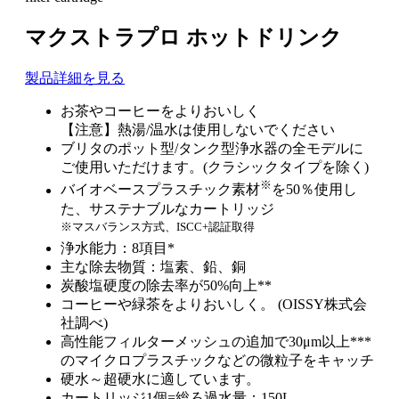
マクストラプロ ホットドリンク
製品詳細を見る
お茶やコーヒーをよりおいしく
【注意】熱湯/温水は使用しないでください
ブリタのポット型/タンク型浄水器の全モデルに
ご使用いただけます。(クラシックタイプを除く)
※
バイオベースプラスチック素材
を50％使用し
た、サステナブルなカートリッジ
※マスバランス方式、ISCC+認証取得
浄水能力：8項目*
主な除去物質：塩素、鉛、銅
炭酸塩硬度の除去率が50%向上**
コーヒーや緑茶をよりおいしく。 (OISSY株式会
社調べ)
高性能フィルターメッシュの追加で30μm以上***
のマイクロプラスチックなどの微粒子をキャッチ
硬水～超硬水に適しています。
カートリッジ1個=総ろ過水量：150L