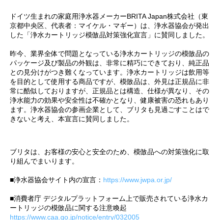
ドイツ生まれの家庭用浄水器メーカーBRITA Japan株式会社（東
京都中央区、代表者：マイケル・マギー）は、浄水器協会が発出
した「浄水カートリッジ模倣品対策強化宣言」に賛同しました。
昨今、業界全体で問題となっている浄水カートリッジの模倣品の
パッケージ及び製品の外観は、非常に精巧にできており、純正品
との見分けがつき難くなっています。浄水カートリッジは飲用等
を目的として使用する商品ですが、模倣品は、外見は正規品に非
常に酷似しておりますが、正規品とは構造、仕様が異なり、その
浄水能力の効果や安全性は不確かとなり、健康被害の恐れもあり
ます。浄水器協会の参画企業として、ブリタも見過ごすことはで
きないと考え、本宣言に賛同しました。
ブリタは、お客様の安心と安全のため、模倣品への対策強化に取
り組んでまいります。
■浄水器協会サイト内の宣言：
https://www.jwpa.or.jp/
■消費者庁 デジタルプラットフォーム上で販売されている浄水カ
ートリッジの模倣品に関する注意喚起
https://www.caa.go.jp/notice/entry/032005