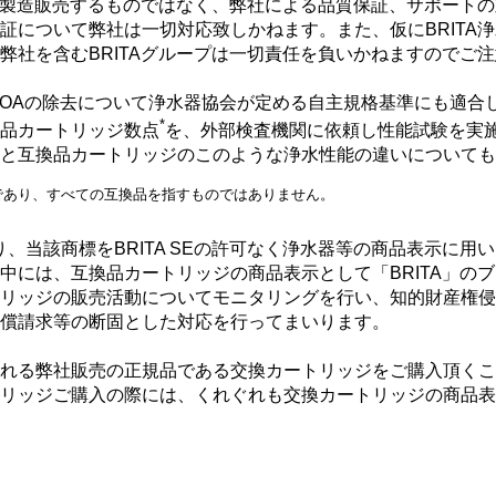
プが製造販売するものではなく、弊社による品質保証、サポート
証について弊社は一切対応致しかねます。また、仮にBRITA
社を含むBRITAグループは一切責任を負いかねますのでご注
/PFOAの除去について浄水器協会が定める自主規格基準にも適
*
品カートリッジ数点
を、外部検査機関に依頼し性能試験を実
と互換品カートリッジのこのような浄水性能の違いについても
であり、すべての互換品を指すものではありません。
標であり、当該商標をBRITA SEの許可なく浄水器等の商品表示
中には、互換品カートリッジの商品表示として「BRITA」の
リッジの販売活動についてモニタリングを行い、知的財産権侵
償請求等の断固とした対応を行ってまいります。
れる弊社販売の正規品である交換カートリッジをご購入頂くこ
リッジご購入の際には、くれぐれも交換カートリッジの商品表