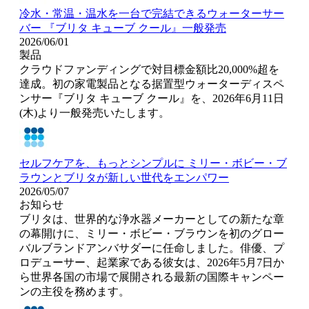
冷水・常温・温水を一台で完結できるウォーターサー
バー 『ブリタ キューブ クール』一般発売
2026/06/01
製品
クラウドファンディングで対目標金額比20,000%超を
達成。初の家電製品となる据置型ウォーターディスペ
ンサー『ブリタ キューブ クール』を、2026年6月11日
(木)より一般発売いたします。
セルフケアを、もっとシンプルに ミリー・ボビー・ブ
ラウンとブリタが新しい世代をエンパワー
2026/05/07
お知らせ
ブリタは、世界的な浄水器メーカーとしての新たな章
の幕開けに、ミリー・ボビー・ブラウンを初のグロー
バルブランドアンバサダーに任命しました。俳優、プ
ロデューサー、起業家である彼女は、2026年5月7日か
ら世界各国の市場で展開される最新の国際キャンペー
ンの主役を務めます。