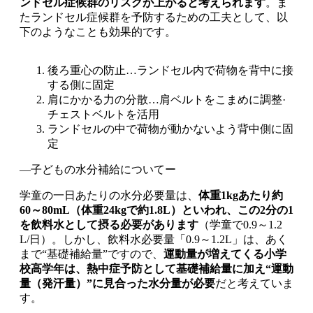
ンドセル症候群のリスクが上がると考えられます
。ま
たランドセル症候群を予防するための工夫として、以
下のようなことも効果的です。
後ろ重心の防止…ランドセル内で荷物を背中に接
する側に固定
肩にかかる力の分散…肩ベルトをこまめに調整·
チェストベルトを活用
ランドセルの中で荷物が動かないよう背中側に固
定
―子どもの水分補給についてー
学童の一日あたりの水分必要量は、
体重1kgあたり約
60～80mL（体重24kgで約1.8L）といわれ、この2分の1
を飲料水として摂る必要があります
（学童で0.9～1.2
L/日）。しかし、飲料水必要量「0.9～1.2L」は、あく
まで“基礎補給量”ですので、
運動量が増えてくる小学
校高学年は、熱中症予防として基礎補給量に加え“運動
量（発汗量）”に見合った水分量が必要
だと考えていま
す。