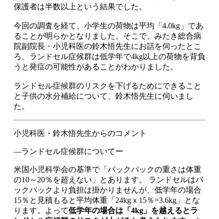
保護者は半数以上という結果でした。
今回の調査を経て、小学生の荷物は平均「4.0kg」であ
ることが明らかとなりました。そこで、みたき総合病
院副院長・小児科医の鈴木悟先生にお話を伺ったとこ
ろ、ランドセル症候群は低学年で4kg以上の荷物を背負
うと発症の可能性があることがわかりました。
ランドセル症候群のリスクを下げるためにできること
と子供の水分補給について、鈴木悟先生に伺いまし
た。
小児科医・鈴木悟先生からのコメント
―ランドセル症候群についてー
米国小児科学会の基準で「バックパックの重さは体重
の10～20％を超えない」とあります。 ランドセルはバ
ックパックより負担は掛かりませんが、低学年の場合
15％と見積もると平均体重「24kgｘ15％=3.6kg」とな
ります。よって
低学年の場合は「4kg」を越えるとラ