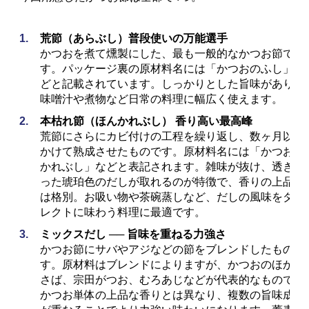
荒節（あらぶし）普段使いの万能選手
かつおを煮て燻製にした、最も一般的なかつお節で
す。パッケージ裏の原材料名には「かつおのふし」な
どと記載されています。しっかりとした旨味があり、
味噌汁や煮物など日常の料理に幅広く使えます。
本枯れ節（ほんかれぶし） 香り高い最高峰
荒節にさらにカビ付けの工程を繰り返し、数ヶ月以上
かけて熟成させたものです。原材料名には「かつおの
かれぶし」などと表記されます。雑味が抜け、透き通
った琥珀色のだしが取れるのが特徴で、香りの上品さ
は格別。お吸い物や茶碗蒸しなど、だしの風味をダイ
レクトに味わう料理に最適です。
ミックスだし ── 旨味を重ねる力強さ
かつお節にサバやアジなどの節をブレンドしたもので
す。原材料はブレンドによりますが、かつおのほか、
さば、宗田がつお、むろあじなどが代表的なものです
かつお単体の上品な香りとは異なり、複数の旨味成分