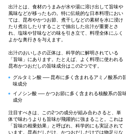
出汁とは、食材のうまみが水や湯に溶け出して旨味や
風味などが移ったもの。特に伝統的な日本料理におい
ては、昆布やかつお節、煮干しなどの素材を水に浸け
たり煮出したりすることで抽出した出汁が重要とさ
れ、塩味や甘味などの味を引き立て、料理全体にふく
よかな奥行きを与えます。
出汁のおいしさの正体は、科学的に解明されている
「旨味」にあります。たとえば、よく料理に使われる
昆布かつおだしの旨味成分はこの2つです。
グルタミン酸 ── 昆布に多く含まれるアミノ酸系の旨
味成分
イノシン酸 ── かつお節に多く含まれる核酸系の旨味
成分
注目すべきは、この2つの成分が組み合わさると、単
体で味わうよりも旨味が飛躍的に強まること。これは
「旨味の相乗効果」と呼ばれ、科学的にも実証されて
います。昆布だしだけ、かつおだしだけでは物足りな