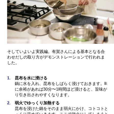
わせだしの取り方がデモンストレーションで行われま
した。
昆布を水に浸ける
鍋に水を入れ、昆布をしばらく浸けておきます。時間
に余裕があれば30分〜1時間ほど浸けると、旨味がよ
り引き出されやすくなります。
弱火でゆっくり加熱する
昆布を浸けた鍋をそのまま弱火にかけ、コトコトとゆ
っくり温めていきます。ここで強火にしてしまうと、
昆布のぬめりやエグ味が出てしまうので注意。じっく
りと旨味を引き出すのがポイントです。
沸騰直前で昆布を引き上げる
鍋の底から小さな泡がふつふつと上がり、沸騰する直
前のタイミングで昆布を取り出します。沸騰させてし
まうと昆布の雑味が出るため、このタイミングの見極
めが大切です。
かつお節を入れて1分煮出す