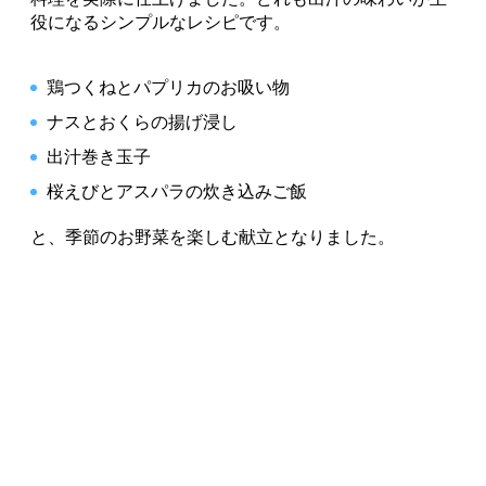
さらに万能調味液として紹介されたのが「八方だし」
「八方だし」とは、だし・みりん・醤油を「8：1：
1」の割合で合わせた万能つゆのこと。「八方」には
「あらゆる方向に使える」という意味が込められてお
り、その名の通り、煮物、炊き込みご飯、揚げ出し豆
腐、おひたしなどどんな和食にも応用できる便利な合
わせ調味料です。今回はナスとオクラの揚げびたしに
活用しました。
出汁のある暮らしを、もっと手軽に