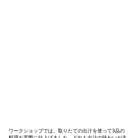
ワークショップでは、取りたての出汁を使って3品の
料理を実際に仕上げました。どれも出汁の味わいが主
役になるシンプルなレシピです。
鶏つくねとパプリカのお吸い物
ナスとおくらの揚げ浸し
出汁巻き玉子
桜えびとアスパラの炊き込みご飯
と、季節のお野菜を楽しむ献立となりました。