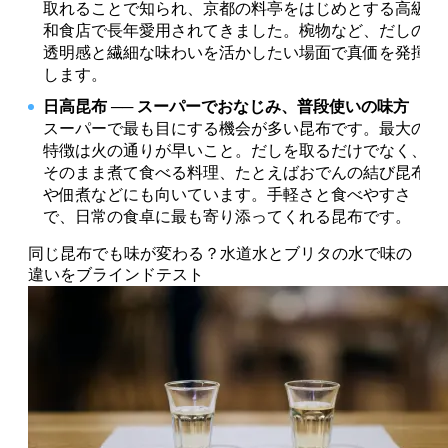
取れることで知られ、京都の料亭をはじめとする高級
和食店で長年愛用されてきました。椀物など、だしの
透明感と繊細な味わいを活かしたい場面で真価を発揮
します。
日高昆布 ── スーパーでおなじみ、普段使いの味方
スーパーで最も目にする機会が多い昆布です。最大の
特徴は火の通りが早いこと。だしを取るだけでなく、
そのまま煮て食べる料理、たとえばおでんの結び昆布
や佃煮などにも向いています。手軽さと食べやすさ
で、日常の食卓に最も寄り添ってくれる昆布です。
同じ昆布でも味が変わる？水道水とブリタの水で味の
違いをブラインドテスト