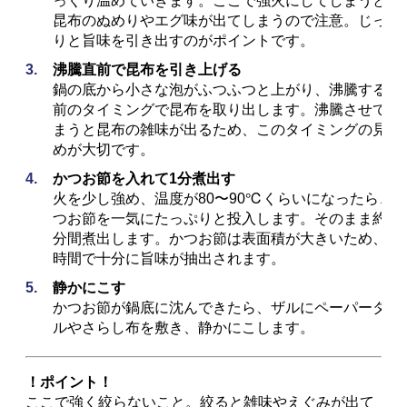
火を少し強め、温度が80〜90℃くらいになったら、
つお節を一気にたっぷりと投入します。そのまま約1
分間煮出します。かつお節は表面積が大きいため、短
時間で十分に旨味が抽出されます。
静かにこす
かつお節が鍋底に沈んできたら、ザルにペーパータオ
ルやさらし布を敷き、静かにこします。
！ポイント！
ここで強く絞らないこと。絞ると雑味やえぐみが出て
しまい、せっかくの澄んだ美しいだしが濁ってしまい
ます。自然に落ちるのを待つのが、綺麗なおだしを取
る最大のコツです。
こうして取った「一番だし」は、香りが重視されただ
し。お吸い物などに使います。黄金色に澄み、ふわっ
と豊かな香りが立ちのぼります。この一杯に、昆布の
グルタミン酸とかつお節のイノシン酸が溶け合った旨
味の相乗効果が凝縮されているのです。