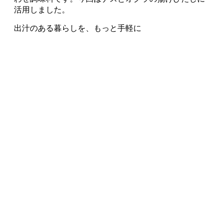
かつお節はお湯に入れてたった1分で旨味が出る
昆布は水に浸けて弱火で温めるだけ
そして、水を変えるだけで、出汁の味は驚くほどクリ
アになる
今回のワークショップは、出汁の基礎知識を学ぶだけ
でなく、実際に味わい、比較し、料理へ活かす楽しさ
を体験できる機会となりました。
日々の料理の中でも、ぜひ昆布やかつお節、水の違い
に目を向けながら、自分好みの出汁を見つけてみては
いかがでしょうか。