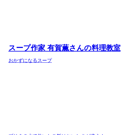
ストーリー 一覧
製品一覧
ポット型浄水器
ボトル型浄水器
カラフェ型浄水器
サーバー型浄水器
フィルターカートリッジ
BRITA LARQ
ブリタグループ
カルチャー＆コンプライアンス
歴史
サスティナビリティ