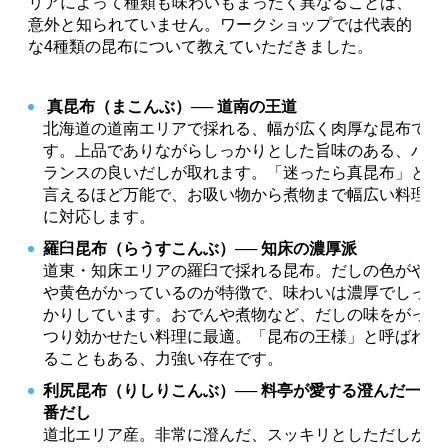
リアによって種類も味わいもまったく異なることは、
意外と知られていません。ワークショップでは代表的
な4種類の昆布について教えていただきました。
真昆布（まこんぶ）── 道南の王道
北海道の道南エリアで採れる、幅が広く肉厚な昆布で
す。上品でありながらしっかりとした旨味のある、バ
ランスの良いだしが取れます。「迷ったら真昆布」と
言えるほど万能で、お吸い物から煮物まで幅広い料理
に対応します。
羅臼昆布（らうすこんぶ）── 知床の濃厚派
道東・知床エリアの羅臼で採れる昆布。だしの色がや
や黄色がかっているのが特徴で、味わいは濃厚でしっ
かりしています。おでんや煮物など、だしの味をがっ
つり効かせたい料理に最適。「昆布の王様」と呼ばれ
ることもある、力強い存在です。
利尻昆布（りしりこんぶ）── 料亭が愛する澄んだ一
番だし
道北エリア産。非常に澄んだ、スッキリとしただしが