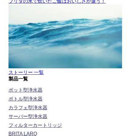
会社概要
採用情報
内部通報制度
特定商取引法に関する表示
ブリタ カスタマーセンター
製品、浄水性能、ブリタクラブについてご質問がある
場合：
TEL: 0570-001-179
通話料はお客様負担
10:00～17:00(土・日・祝日を除く)
ブリタ ソーシャルメディア
ご利用規約
プライバシーポリシー
よくある質問
お問い合わせ
© BRITA Japan K.K.